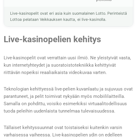
Live-kasinopelit ovat eri asia kuin suomalainen Lotto. Perinteistä
Lottoa pelataan Veikkauksen kautta, ei live-kasinolla.
Live-kasinopelien kehitys
Live-kasinopelit ovat verrattain uusi ilmiö. Ne yleistyivät vasta,
kun internetyhteydet ja suoratoistotekniikka kehittyivät
riittävän nopeiksi reaaliaikaista videokuvaa varten.
Teknologian kehittyessä live-pelien kuvanlaatu ja sujuvuus ovat
parantuneet, ja pelit toimivat nykyään myös mobiililaitteilla.
Samalla on pohdittu, voisiko esimerkiksi virtuaalitodellisuus
tuoda peleihin uudenlaista tunnelmaa tulevaisuudessa.
Tällaiset kehityssuunnat ovat toistaiseksi kuitenkin varsin
varhaisessa vaiheessa. Live-kasinopelien ydin on edelleen