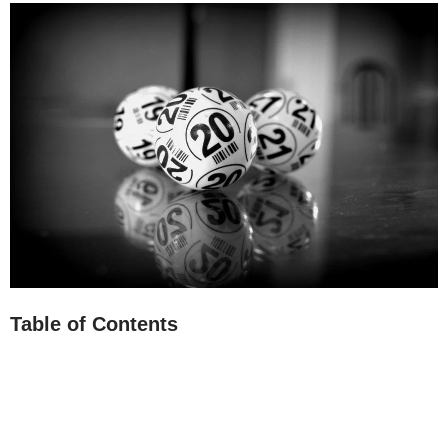
Table of Contents