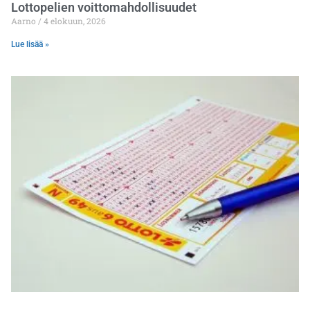
Lottopelien voittomahdollisuudet
Aarno
4 elokuun, 2026
Lue lisää »