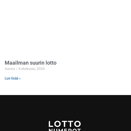
Maailman suurin lotto
Aarno
4 elokuun, 2026
Lue lisää »