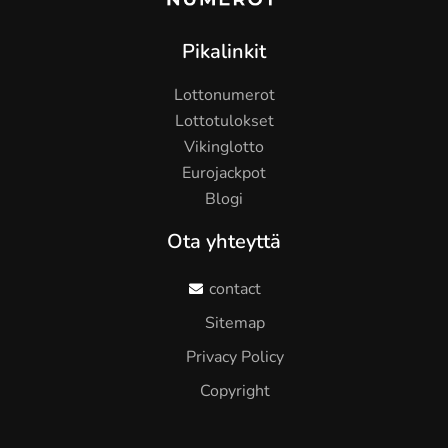
Pikalinkit
Lottonumerot
Lottotulokset
Vikinglotto
Eurojackpot
Blogi
Ota yhteyttä
contact
Sitemap
Privacy Policy
Copyright