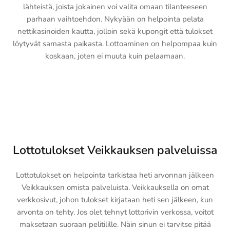
lähteistä, joista jokainen voi valita omaan tilanteeseen
parhaan vaihtoehdon. Nykyään on helpointa pelata
nettikasinoiden kautta, jolloin sekä kupongit että tulokset
löytyvät samasta paikasta. Lottoaminen on helpompaa kuin
koskaan, joten ei muuta kuin pelaamaan.
Lottotulokset Veikkauksen palveluissa
Lottotulokset on helpointa tarkistaa heti arvonnan jälkeen
Veikkauksen omista palveluista. Veikkauksella on omat
verkkosivut, johon tulokset kirjataan heti sen jälkeen, kun
arvonta on tehty. Jos olet tehnyt lottorivin verkossa, voitot
maksetaan suoraan pelitilille. Näin sinun ei tarvitse pitää