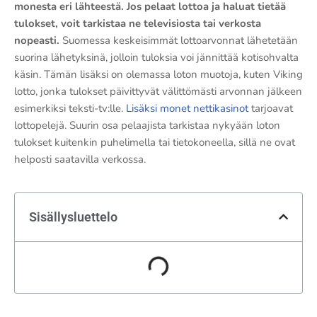
monesta eri lähteestä. Jos pelaat lottoa ja haluat tietää
tulokset, voit tarkistaa ne televisiosta tai verkosta
nopeasti.
Suomessa keskeisimmät lottoarvonnat lähetetään
suorina lähetyksinä, jolloin tuloksia voi jännittää kotisohvalta
käsin. Tämän lisäksi on olemassa loton muotoja, kuten Viking
lotto, jonka tulokset päivittyvät välittömästi arvonnan jälkeen
esimerkiksi teksti-tv:lle.
Lisäksi monet nettikasinot
tarjoavat
lottopelejä. Suurin osa pelaajista tarkistaa nykyään loton
tulokset kuitenkin puhelimella tai tietokoneella, sillä ne ovat
helposti saatavilla verkossa.
Sisällysluettelo