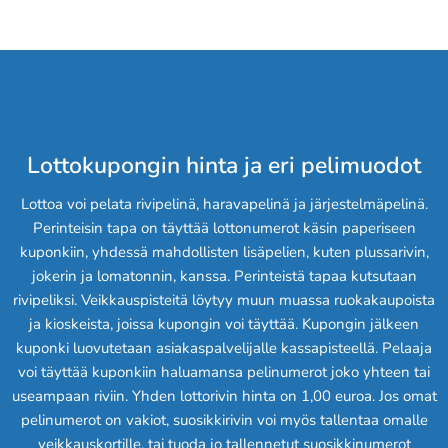
Lottokupongin hinta ja eri pelimuodot
Lottoa voi pelata rivipelinä, haravapelinä ja järjestelmäpelinä.
Perinteisin tapa on täyttää lottonumerot käsin paperiseen
kuponkiin, yhdessä mahdollisten lisäpelien, kuten plussarivin,
jokerin ja lomatonnin, kanssa. Perinteistä tapaa kutsutaan
rivipeliksi. Veikkauspisteitä löytyy muun muassa ruokakaupoista
ja kioskeista, joissa kupongin voi täyttää. Kupongin jälkeen
kuponki luovutetaan asiakaspalvelijalle kassapisteellä. Pelaaja
voi täyttää kuponkiin haluamansa pelinumerot joko yhteen tai
useampaan riviin. Yhden lottorivin hinta on 1,00 euroa. Jos omat
pelinumerot on vakiot, suosikkirivin voi myös tallentaa omalle
veikkauskortille, tai tuoda jo tallennetut suosikkinumerot