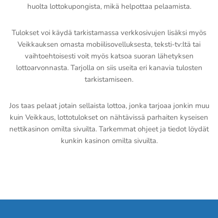
huolta lottokupongista, mikä helpottaa pelaamista.
Tulokset voi käydä tarkistamassa verkkosivujen lisäksi myös
Veikkauksen omasta mobiilisovelluksesta, teksti-tv:ltä tai
vaihtoehtoisesti voit myös katsoa suoran lähetyksen
lottoarvonnasta. Tarjolla on siis useita eri kanavia tulosten
tarkistamiseen.
Jos taas pelaat jotain sellaista lottoa, jonka tarjoaa jonkin muu
kuin Veikkaus, lottotulokset on nähtävissä parhaiten kyseisen
nettikasinon omilta sivuilta. Tarkemmat ohjeet ja tiedot löydät
kunkin kasinon omilta sivuilta.