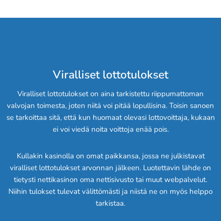
Viralliset lottotulokset
Viralliset lottotulokset on aina tarkistettu riippumattoman
valvojan toimesta, joten niitä voi pitää lopullisina. Toisin sanoen
se tarkoittaa sitä, että kun huomaat olevasi lottovoittaja, kukaan
ei voi viedä noita voittoja enää pois.
Kullakin kasinolla on omat paikkansa, jossa ne julkistavat
viralliset lottotulokset arvonnan jälkeen. Luotettavin lähde on
tietysti nettikasinon oma nettisivusto tai muut webpalvelut.
Niihin tulokset tulevat välittömästi ja niistä ne on myös helppo
tarkistaa.