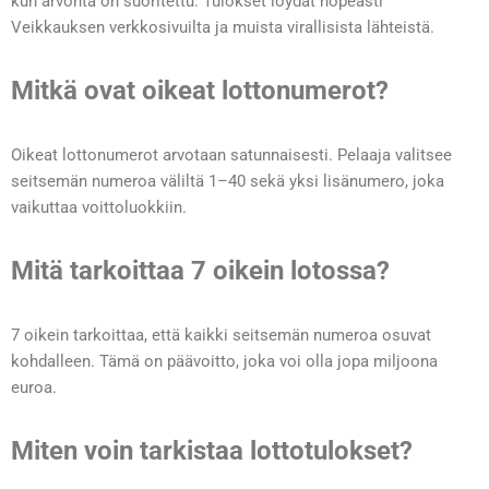
kun arvonta on suoritettu. Tulokset löydät nopeasti
Veikkauksen verkkosivuilta ja muista virallisista lähteistä.
Mitkä ovat oikeat lottonumerot?
Oikeat lottonumerot arvotaan satunnaisesti. Pelaaja valitsee
seitsemän numeroa väliltä 1–40 sekä yksi lisänumero, joka
vaikuttaa voittoluokkiin.
Mitä tarkoittaa 7 oikein lotossa?
7 oikein tarkoittaa, että kaikki seitsemän numeroa osuvat
kohdalleen. Tämä on päävoitto, joka voi olla jopa miljoona
euroa.
Miten voin tarkistaa lottotulokset?