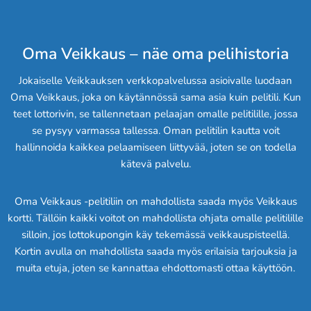
Oma Veikkaus – näe oma pelihistoria
Jokaiselle Veikkauksen verkkopalvelussa asioivalle luodaan
Oma Veikkaus, joka on käytännössä sama asia kuin pelitili. Kun
teet lottorivin, se tallennetaan pelaajan omalle pelitilille, jossa
se pysyy varmassa tallessa. Oman pelitilin kautta voit
hallinnoida kaikkea pelaamiseen liittyvää, joten se on todella
kätevä palvelu.
Oma Veikkaus -pelitiliin on mahdollista saada myös Veikkaus
kortti. Tällöin kaikki voitot on mahdollista ohjata omalle pelitilille
silloin, jos lottokupongin käy tekemässä veikkauspisteellä.
Kortin avulla on mahdollista saada myös erilaisia tarjouksia ja
muita etuja, joten se kannattaa ehdottomasti ottaa käyttöön.