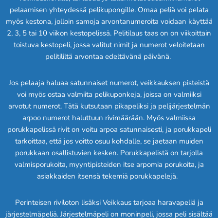
pelaamisen yhteydessä pelikupongille. Omaa peliä voi pelata
myös kestona, jolloin samoja arvontanumeroita voidaan käyttää
2, 3, 5 tai 10 viikon kestopelissä. Pelitilaus taas on on viikoittain
toistuva kestopeli, jossa valitut nimit ja numerot veloitetaan
pelitililtä arvontaa edeltävänä päivänä.
Jos pelaaja haluaa satunnaiset numerot, veikkauksen pisteistä
voi myös ostaa valmiita pelikuponkeja, joissa on valmiiksi
arvotut numerot. Tätä kutsutaan pikapeliksi ja pelijärjestelmän
arpoo numerot haluttuun rivimäärään. Myös valmiissa
porukkapelissä rivit on voitu arpoa satunnaisesti, ja porukkapeli
tarkoittaa, että jos voitto osuu kohdalle, se jaetaan muiden
porukkaan osallistuvien kesken. Porukkapelistä on tarjolla
valmisporukoita, myyntipisteiden itse arpomia porukoita, ja
asiakkaiden itsensä tekemiä porukkapelejä.
Perinteisen riviloton lisäksi Veikkaus tarjoaa haravapeliä ja
järjestelmäpeliä. Järjestelmäpeli on moninpeli, jossa peli sisältää