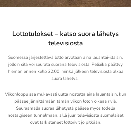
Lottotulokset – katso suora lähetys
televisiosta
Suomessa järjestettävä lotto arvotaan aina lauantai-iltaisin,
jolloin sitä voi seurata suorana televisiosta. Peliaika päättyy
hieman ennen kello 22:00, minkä jälkeen televisiosta alkaa
suora lähetys.
Viikonloppu saa mukavasti uutta nostetta aina lauantaisin, kun
pääsee jännittämään tämän viikon loton oikeaa riviä.
Seuraamalla suoraa lähetystä pääsee myös todella
nostalgiseen tunnelmaan, sillä juuri televisiosta suomalaiset
ovat tarkistaneet lottorivit jo pitkään.