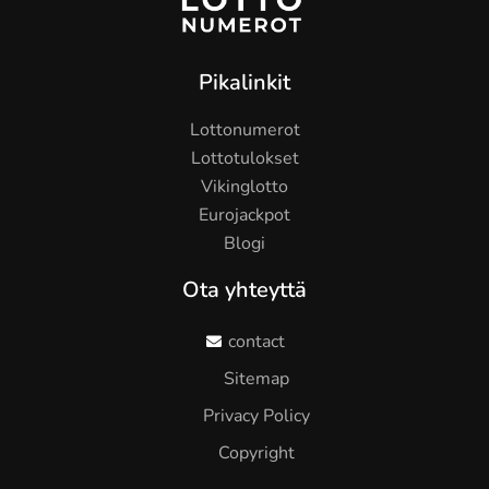
Pikalinkit
Lottonumerot
Lottotulokset
Vikinglotto
Eurojackpot
Blogi
Ota yhteyttä
contact
Sitemap
Privacy Policy
Copyright