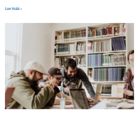
Lue lisää »