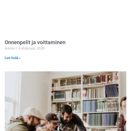
Onnenpelit ja voittaminen
Aarno
4 elokuun, 2026
Lue lisää »