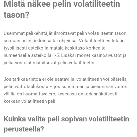
Mistä näkee pelin volatiliteetin
tason?
Useimmat pelikehittäjät ilmoittavat pelin volatiliteetin tason
suoraan pelin tiedoissa tai ohjeissa. Volatiliteetti esitetään
tyypillisesti asteikolla matala-keskitaso-korkea tai
numeerisella asteikolla 1-5. Lisäksi monet kasinosivustot ja
peliarvostelut mainitsevat pelin volatiliteetin.
Jos tarkkaa tietoa ei ole saatavilla, volatiliteetin voi päätellä
pelin voittotaulukosta – jos suurimman ja pienimmän voiton
välillä on huomattava ero, kyseessä on todennäköisesti
korkean volatiliteetin peli.
Kuinka valita peli sopivan volatiliteetin
perusteella?