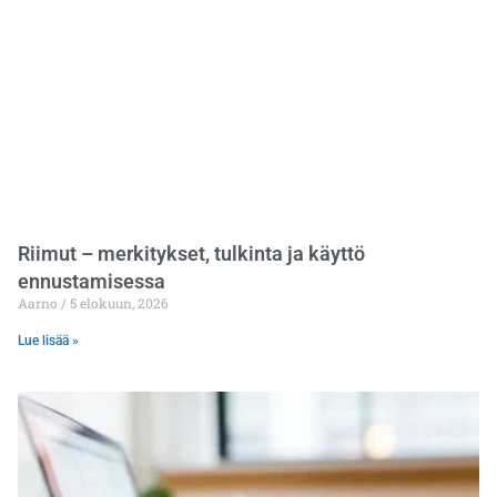
Riimut – merkitykset, tulkinta ja käyttö
ennustamisessa
Aarno
5 elokuun, 2026
Lue lisää »