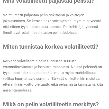
Mitä volatiliteetti paljastaa pelistä?
Volatiliteetti paljastaa pelin riskitason ja voittojen
jakautumisen. Se kertoo sekä voittojen esiintymistiheydestä
että niiden tyypillisestä suuruudesta. Pelikehittäjät yleensä
ilmoittavat volatiliteetin tason pelin tiedoissa.
Miten tunnistaa korkea volatiliteetti?
Korkean volatiliteetin pelin tunnistaa suurista
enimmäisvoitoista ja bonustoiminnoista. Näissä peleissä on
tyypillisesti pitkiä tappioputkia, mutta myös mahdollisuus
voittaa huomattavia summia. Tärkeää on kuitenkin muistaa,
ettei mikään voitto ole taattu eikä pelaamista kannata harkita
ansaintamielessä.
Mikä on pelin volatiliteetin merkitys?