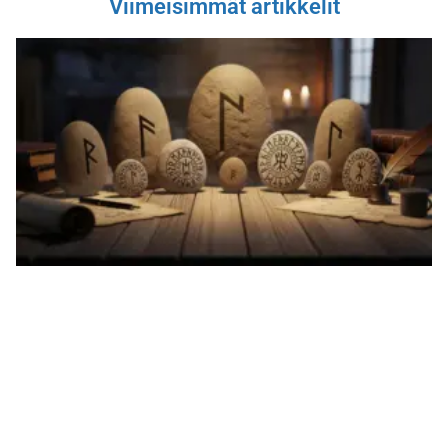
Viimeisimmät artikkelit