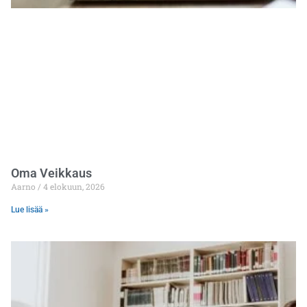
Oma Veikkaus
Aarno
4 elokuun, 2026
Lue lisää »