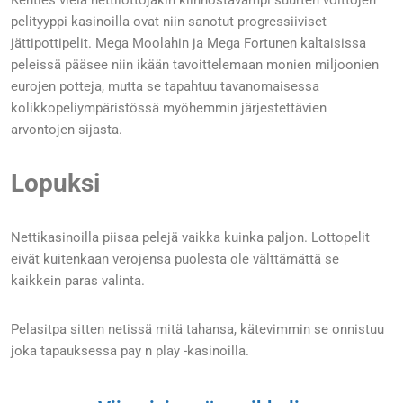
Kenties vielä nettilottojakin kiinnostavampi suurten voittojen
pelityyppi kasinoilla ovat niin sanotut progressiiviset
jättipottipelit. Mega Moolahin ja Mega Fortunen kaltaisissa
peleissä pääsee niin ikään tavoittelemaan monien miljoonien
eurojen potteja, mutta se tapahtuu tavanomaisessa
kolikkopeliympäristössä myöhemmin järjestettävien
arvontojen sijasta.
Lopuksi
Nettikasinoilla piisaa pelejä vaikka kuinka paljon. Lottopelit
eivät kuitenkaan verojensa puolesta ole välttämättä se
kaikkein paras valinta.
Pelasitpa sitten netissä mitä tahansa, kätevimmin se onnistuu
joka tapauksessa pay n play -kasinoilla.