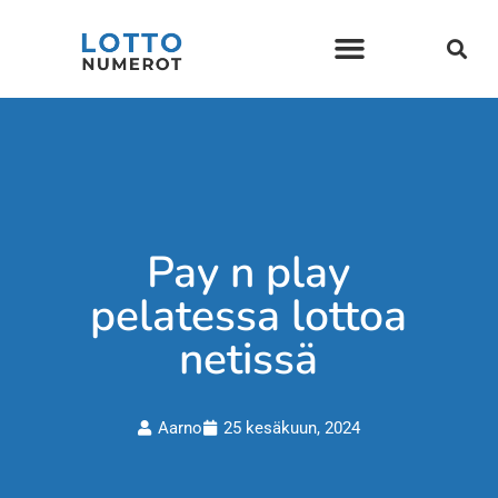
Siirry
suoraan
sisältöön
Pay n play
pelatessa lottoa
netissä
Aarno
25 kesäkuun, 2024