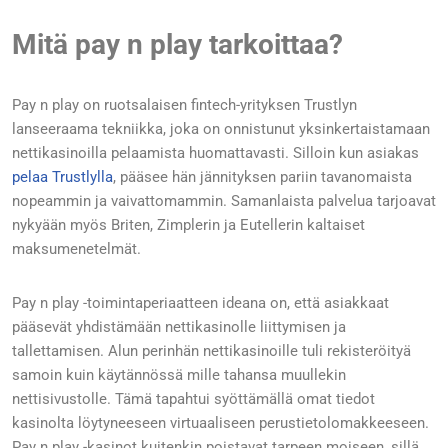
Mitä pay n play tarkoittaa?
Pay n play on ruotsalaisen fintech-yrityksen Trustlyn
lanseeraama tekniikka, joka on onnistunut yksinkertaistamaan
nettikasinoilla pelaamista huomattavasti. Silloin kun asiakas
pelaa Trustlylla
, pääsee hän jännityksen pariin tavanomaista
nopeammin ja vaivattomammin. Samanlaista palvelua tarjoavat
nykyään myös Briten, Zimplerin ja Eutellerin kaltaiset
maksumenetelmät.
Pay n play -toimintaperiaatteen ideana on, että asiakkaat
pääsevät yhdistämään nettikasinolle liittymisen ja
tallettamisen. Alun perinhän nettikasinoille tuli rekisteröityä
samoin kuin käytännössä mille tahansa muullekin
nettisivustolle. Tämä tapahtui syöttämällä omat tiedot
kasinolta löytyneeseen virtuaaliseen perustietolomakkeeseen.
Pay n play -kasinot kuitenkin poistavat tarpeen moiseen, sillä