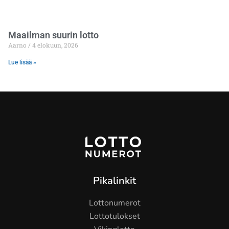
Maailman suurin lotto
Aarno
4 elokuun, 2026
Lue lisää »
Pikalinkit
Lottonumerot
Lottotulokset