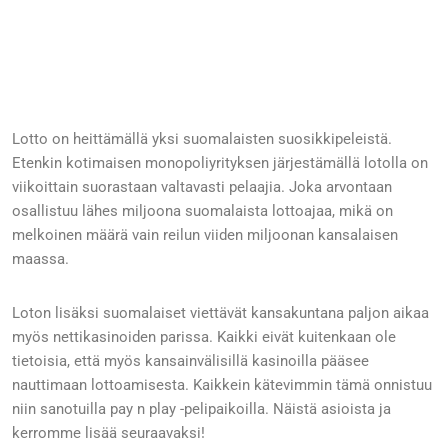
Lotto on heittämällä yksi suomalaisten suosikkipeleistä.
Etenkin kotimaisen monopoliyrityksen järjestämällä lotolla on
viikoittain suorastaan valtavasti pelaajia. Joka arvontaan
osallistuu lähes miljoona suomalaista lottoajaa, mikä on
melkoinen määrä vain reilun viiden miljoonan kansalaisen
maassa.
Loton lisäksi suomalaiset viettävät kansakuntana paljon aikaa
myös nettikasinoiden parissa. Kaikki eivät kuitenkaan ole
tietoisia, että myös kansainvälisillä kasinoilla pääsee
nauttimaan lottoamisesta. Kaikkein kätevimmin tämä onnistuu
niin sanotuilla pay n play -pelipaikoilla. Näistä asioista ja
kerromme lisää seuraavaksi!