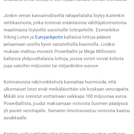
Jonkin verran kansainväliseltä rahapelialalta löytyy kuitenkin
nettikasinoita, jotka toimivat eräänlaisina välittäjätoimistoina
maailmasta löytyville suosituille lottopeleille. Esimerkiksi
Viking Loton ja
Eurojackpotin
kaltaisia lottoja pääsee
pelaamaan useilla hyvin varustelluilla kasinoilla. Lisäksi
mukaan mahtuu monesti Powerballin ja Mega Millionsin
kaltaisia yhdysvaltalaisia lottoja, joissa voitot voivat kohota
jopa satoihin miljooniin tai miljardiinkin euroon.
Kotimaisesta näkövinkkelistä kannattaa huomioida, että
ulkomaiset lotot eivät meikäläisittäin ole koskaan verovapaita.
Mikäli siis onnistut voittamaan vaikkapa 100 miljoonaa euroa
Powerballista, joudut maksamaan voitoista Suomen päädyssä
yli puolet verottajalle. Samaten ilmoitusvastuu voitoista kaatuu
asiakkaalle.