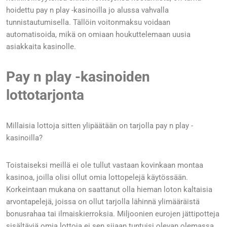
hoidettu pay n play -kasinoilla jo alussa vahvalla
tunnistautumisella. Tällöin voitonmaksu voidaan
automatisoida, mikä on omiaan houkuttelemaan uusia
asiakkaita kasinolle.
Pay n play -kasinoiden
lottotarjonta
Millaisia lottoja sitten ylipäätään on tarjolla pay n play -
kasinoilla?
Toistaiseksi meillä ei ole tullut vastaan kovinkaan montaa
kasinoa, joilla olisi ollut omia lottopelejä käytössään.
Korkeintaan mukana on saattanut olla hieman loton kaltaisia
arvontapelejä, joissa on ollut tarjolla lähinnä ylimääräistä
bonusrahaa tai ilmaiskierroksia. Miljoonien eurojen jättipotteja
sisältäviä omia lottoja ei sen sijaan tuntuisi olevan olemassa.