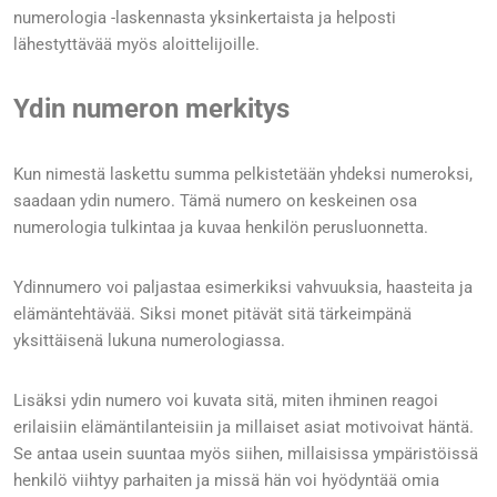
numerologia -laskennasta yksinkertaista ja helposti
lähestyttävää myös aloittelijoille.
Ydin numeron merkitys
Kun nimestä laskettu summa pelkistetään yhdeksi numeroksi,
saadaan ydin numero. Tämä numero on keskeinen osa
numerologia tulkintaa ja kuvaa henkilön perusluonnetta.
Ydinnumero voi paljastaa esimerkiksi vahvuuksia, haasteita ja
elämäntehtävää. Siksi monet pitävät sitä tärkeimpänä
yksittäisenä lukuna numerologiassa.
Lisäksi ydin numero voi kuvata sitä, miten ihminen reagoi
erilaisiin elämäntilanteisiin ja millaiset asiat motivoivat häntä.
Se antaa usein suuntaa myös siihen, millaisissa ympäristöissä
henkilö viihtyy parhaiten ja missä hän voi hyödyntää omia