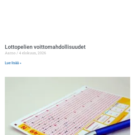
Lottopelien voittomahdollisuudet
Aarno
4 elokuun, 2026
Lue lisää »