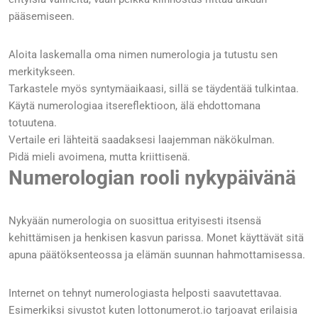
pääsemiseen.
Aloita laskemalla oma nimen numerologia ja tutustu sen
merkitykseen.
Tarkastele myös syntymäaikaasi, sillä se täydentää tulkintaa.
Käytä numerologiaa itsereflektioon, älä ehdottomana
totuutena.
Vertaile eri lähteitä saadaksesi laajemman näkökulman.
Pidä mieli avoimena, mutta kriittisenä.
Numerologian rooli nykypäivänä
Nykyään numerologia on suosittua erityisesti itsensä
kehittämisen ja henkisen kasvun parissa. Monet käyttävät sitä
apuna päätöksenteossa ja elämän suunnan hahmottamisessa.
Internet on tehnyt numerologiasta helposti saavutettavaa.
Esimerkiksi sivustot kuten lottonumerot.io tarjoavat erilaisia