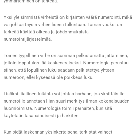
ymmärtäminen on tärkeää.
Yksi yleisimmistä virheistä on kirjainten väärä numerointi, mikä
voi johtaa täysin virheelliseen tulkintaan. Tämän vuoksi on
tärkeää käyttää oikeaa ja johdonmukaista
numerointijärjestelmää.
Toinen tyypillinen virhe on summan pelkistämättä jättäminen,
jolloin lopputulos jää keskeneräiseksi. Numerologia perustuu
siihen, että lopullinen luku saadaan pelkistettyä yhteen
numeroon, ellei kyseessä ole poikkeus luku.
Lisäksi liiallinen tulkinta voi johtaa harhaan, jos yksittäisille
numeroille annetaan liian suuri merkitys ilman kokonaisuuden
huomioimista. Numerologia toimii parhaiten, kun sitä
käytetään tasapainoisesti ja harkiten.
Kun pidät laskennan yksinkertaisena, tarkistat vaiheet