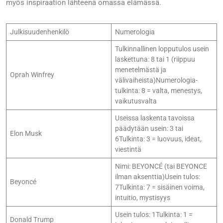
myös inspiraation lähteenä omassa elämässä.
Julkisuudenhenkilö
Numerologia
Tulkinnallinen lopputulos usein
laskettuna: 8 tai 1 (riippuu
menetelmästä ja
Oprah Winfrey
välivaiheista)Numerologia-
tulkinta: 8 = valta, menestys,
vaikutusvalta
Useissa laskenta tavoissa
päädytään usein: 3 tai
Elon Musk
6Tulkinta: 3 = luovuus, ideat,
viestintä
Nimi: BEYONCÉ (tai BEYONCE
ilman aksenttia)Usein tulos:
Beyoncé
7Tulkinta: 7 = sisäinen voima,
intuitio, mystisyys
Usein tulos: 1Tulkinta: 1 =
Donald Trump