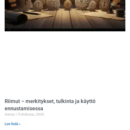
Riimut – merkitykset, tulkinta ja käyttö
ennustamisessa
Aarno
5 elokuun, 2026
Lue lisää »