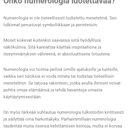
Onko numerologia luotettavaa?
Numerologia ei ole tieteellisesti todistettu menetelmä. Sen
tulkinnat perustuvat symboliikkaan ja perinteisiin.
Monet kokevat kuitenkin saavansa siitä hyödyllisiä
näkökulmia. Sitä kannattaa käyttää inspiraationa ja
itseymmärryksen välineenä, ei absoluuttisena totuutena.
Numerologia voi toimia peilinä omille ajatuksille ja tunteille,
vaikka sen tuloksia ei voida mitata tai todistaa tieteellisin
menetelmin. Se tarjoaa rakenteen, jonka avulla ihmiset voivat
pohtia omaa elämäänsä ja tehdä havaintoja omasta
käyttäytymisestään.
On myös tärkeää suhtautua numerologia tulkintoihin kriittisesti
ja säilyttää oma harkintakyky. Parhaimmillaan numerologia
täydentää muita itsensä kehittämisen keinoja, mutta ei korvaa