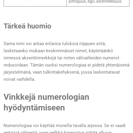
johtajuus, ego, aloitteellisuus
Tärkeä huomio
Sama nimi voi antaa erilaisia tuloksia riippuen siitä,
lasketaanko mukaan keskimmäiset nimet, käytetäänkö
nimessä aksenttimerkkejä tai miten välivaiheiden numerot
redusoidaan. Tämän vuoksi numerologiaa ei pidetä yhtenäisenä
järjestelmänä, vaan tulkintakehyksenä, jossa laskentatavat
voivat vaihdella.
Vinkkejä numerologian
hyödyntämiseen
Numerologiaa voi käyttää monella tavalla arjessa. Se ei vaadi
erityisiä välineitä, vaan pelkkä kiinnostus riittää alkuun