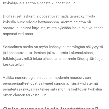
työkaluja ja sisältöä aiheesta kiinnostuneille.
Digitaaliset laskurit ja oppaat ovat madaltaneet kynnystä
kokeilla numerologia käytännössä. Aiemmin tietoa oli
saatavilla lähinnä kirjoista, mutta nykyään laskelmia voi tehdä
nopeasti verkossa.
Sosiaalinen media on myös lisännyt numerologian näkyvyyttä
ja kiinnostavuutta. Ihmiset jakavat omia kokemuksiaan ja
tulkintojaan, mikä tekee aiheesta helpommin lähestyttävän ja
keskustellun.
Vaikka numerologia on saanut modernin muodon, sen
perusperiaatteet ovat säilyneet samoina. Tämä yhdistelmä
perinteitä ja nykyaikaa tekee siitä monille kiehtovan työkalun
oman elämän tarkasteluun.