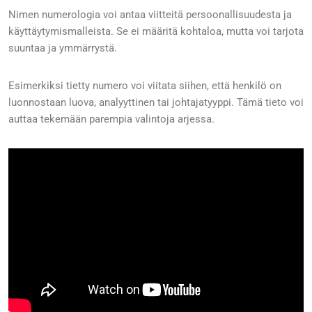
Nimen numerologia voi antaa viitteitä persoonallisuudesta ja
käyttäytymismalleista. Se ei määritä kohtaloa, mutta voi tarjota
suuntaa ja ymmärrystä.
Esimerkiksi tietty numero voi viitata siihen, että henkilö on
luonnostaan luova, analyyttinen tai johtajatyyppi. Tämä tieto voi
auttaa tekemään parempia valintoja arjessa.