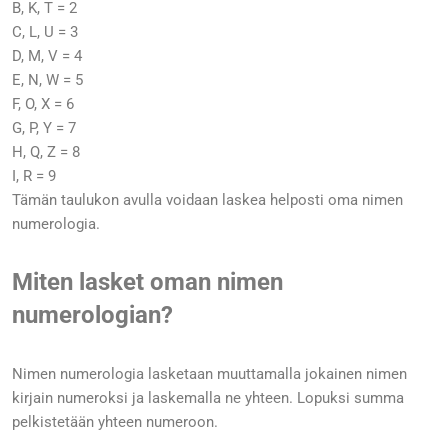
B, K, T = 2
C, L, U = 3
D, M, V = 4
E, N, W = 5
F, O, X = 6
G, P, Y = 7
H, Q, Z = 8
I, R = 9
Tämän taulukon avulla voidaan laskea helposti oma nimen
numerologia.
Miten lasket oman nimen
numerologian?
Nimen numerologia lasketaan muuttamalla jokainen nimen
kirjain numeroksi ja laskemalla ne yhteen. Lopuksi summa
pelkistetään yhteen numeroon.